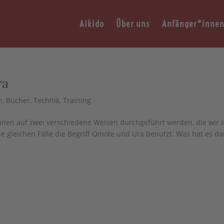
Aikido
Über uns
Anfänger*inne
ra
n
,
Bücher
,
Technik
,
Training
nnen auf zwei verschiedene Weisen durchgeführt werden, die wir I
 gleichen Fälle die Begriff Omote und Ura benutzt. Was hat es da